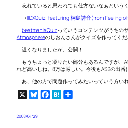
忘れていると思われても仕方ないなぁというく
→
IIDXQuiz-featuring 桐島詩音(from Feeling o
beatmaniaQuiz
っていうコンテンツがうちの
Atmosphere
のしおんさんがクイズを作ってくださる
遅くなりましたが、公開！
もうちょっと凝りたい部分もあるんですが、AS3の
れど高いしね。8万は厳しい。今後もAS2の出番
あ、他の方で問題作ってみたいっていう方いれ
X
Bluesky
Facebook
Hatena
共
有
2008/04/29