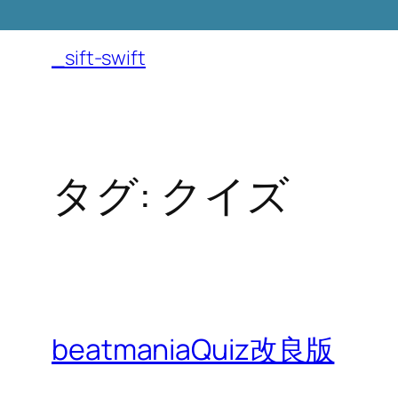
内
容
_sift-swift
を
ス
キ
ッ
タグ:
クイズ
プ
beatmaniaQuiz改良版