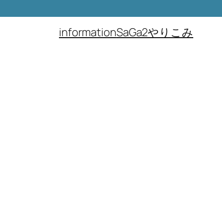
information
SaGa2やりこみ