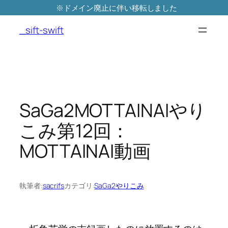
※ドメイン廃止に伴い移転しました
内
容
_sift-swift
を
ス
キ
ッ
プ
SaGa2MOTTAINAIやり
こみ第12回：
MOTTAINAI動画
執筆者:
sacrifs
カテゴリ:
SaGa2やりこみ