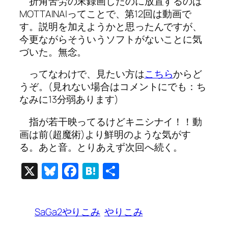
折角苦労の末録画したのに放置するのは
MOTTAINAIってことで、第12回は動画で
す。説明を加えようかと思ったんですが、
今更ながらそういうソフトがないことに気
づいた。無念。
ってなわけで、見たい方は
こちら
からど
うぞ。(見れない場合はコメントにでも：ち
なみに13分弱あります)
指が若干映ってるけどキニシナイ！！動
画は前(超魔術)より鮮明のような気がす
る。あと音。とりあえず次回へ続く。
X
Bluesky
Facebook
Hatena
共
有
SaGa2やりこみ
やりこみ