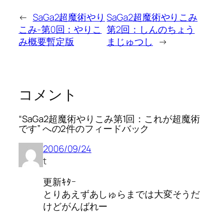
←
SaGa2超魔術やり
SaGa2超魔術やりこみ
こみ-第0回：やりこ
第2回：しんのちょう
み概要暫定版
まじゅつし
→
コメント
“SaGa2超魔術やりこみ第1回：これが超魔術
です” への2件のフィードバック
2006/09/24
t
更新ｷﾀｰ
とりあえずあしゅらまでは大変そうだ
けどがんばれー