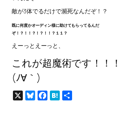
敵が3体でるだけで瀕死なんだぞ！？
既に何度かオーディン様に助けてもらってるんだ
ぞ！？！！？！？！！？１１？
えーっとえーっと、
これが超魔術です！！！
(ﾉ∀｀)
X
Bluesky
Facebook
Hatena
共
有