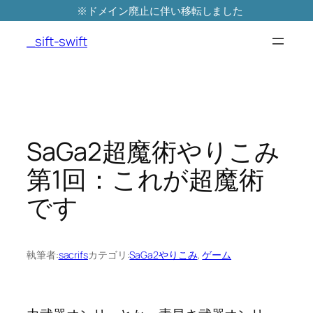
※ドメイン廃止に伴い移転しました
内
容
_sift-swift
を
ス
キ
ッ
プ
SaGa2超魔術やりこみ
第1回：これが超魔術
です
執筆者:
sacrifs
カテゴリ:
SaGa2やりこみ
, 
ゲーム