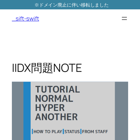
※ドメイン廃止に伴い移転しました
内
容
_sift-swift
を
ス
キ
ッ
プ
IIDX問題NOTE