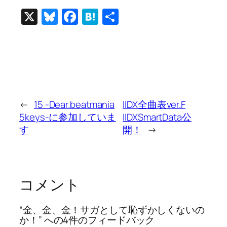
X
Bluesky
Facebook
Hatena
共
有
←
15 -Dear.beatmania
IIDX全曲表ver.F
5keys-に参加していま
IIDXSmartData公
す
開！
→
コメント
“金、金、金！サガとして恥ずかしくないの
か！” への4件のフィードバック