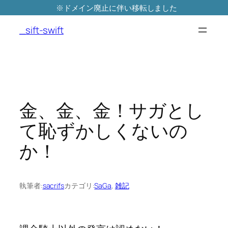
※ドメイン廃止に伴い移転しました
内
容
_sift-swift
を
ス
キ
ッ
プ
金、金、金！サガとし
て恥ずかしくないの
か！
執筆者:
sacrifs
カテゴリ:
SaGa
, 
雑記