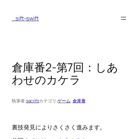
内
容
_sift-swift
を
ス
キ
ッ
プ
倉庫番2-第7回：しあ
わせのカケラ
執筆者:
sacrifs
カテゴリ:
ゲーム
, 
倉庫番
裏技発見によりさくさく進みます。