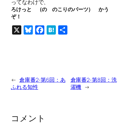
ってなわけで、
ろけっと （の のこりのパーツ） かう
ぞ！
X
Bluesky
Facebook
Hatena
共
有
←
倉庫番2-第6回：あ
倉庫番2-第8回：洗
ふれる知性
濯機
→
コメント