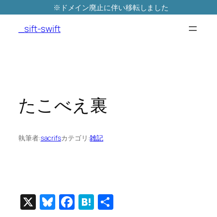
※ドメイン廃止に伴い移転しました
内
容
_sift-swift
を
ス
キ
ッ
プ
たこべえ裏
執筆者:
sacrifs
カテゴリ:
雑記
X
Bluesky
Facebook
Hatena
共